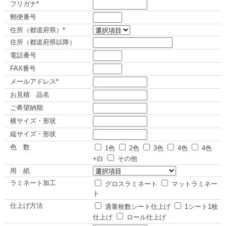
フリガナ*
郵便番号
住所（都道府県）*
住所（都道府県以降）
電話番号
FAX番号
メールアドレス*
お見積 品名
ご希望納期
横サイズ・形状
縦サイズ・形状
色 数
1色
2色
3色
4色
4色
+白
その他
用 紙
ラミネート加工
グロスラミネート
マットラミネー
ト
仕上げ方法
適量枚数シート仕上げ
1シート1枚
仕上げ
ロール仕上げ