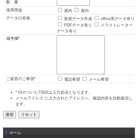
数 量
使用用途
屋内
屋内
データの有無
新規データ作成
office系データ有り
PDFデータ有り
イラストレーター
データ有り
備考欄*
ご返答のご希望*
電話希望
メール希望
* 印のついた7項目は入力必須となります。
メールアドレス に入力されたアドレスへ、確認内容を自動返信し
ます。
ホーム